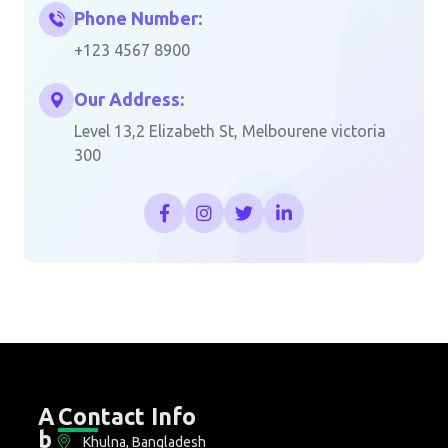
Phone Number:
+123 4567 8900
Our Address:
Level 13,2 Elizabeth St, Melbourene victoria
300
A
Contact Info
b
Khulna, Bangladesh